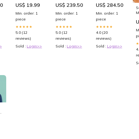
Placemat
Steel No.2
(Ferrule:
50
US$ 19.99
US$ 239.50
US$ 284.50
Color:Grey
Kurouchi
Ebony) Handle
S
ut
Hammered(square)
(Pk. 10) Steel
M
Min. order: 1
Min. order: 1
Min. order: 1
c
Kiritsuke Gyuto
Type_AUS8
P
piece
piece
piece
270mm Walnut
U
Handle Single
★★★★★
★★★★★
★★★★★
M
edged blade
5.0 (12
5.0 (12
4.0 (20
(For LEFT hand
p
reviews)
reviews)
reviews)
users)
>
Sold :
Login>>
Sold :
Login>>
Sold :
Login>>
4
r
S
P-