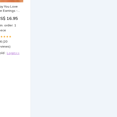
ay You Love
e Earrings -
ink Size:OS
S$ 16.95
in. order: 1
iece
★★★★★
.6 (20
eviews)
old :
Login>>