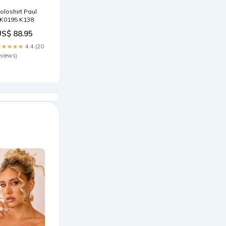
oloshirt Paul
K0195 K138
US$ 88.95
★★★★★
4.4 (20
eviews)