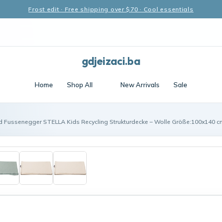
Frost edit · Free shipping over $70 · Cool essentials
gdjeizaci.ba
Home
Shop All
New Arrivals
Sale
d Fussenegger STELLA Kids Recycling Strukturdecke – Wolle Größe:100x140 cm 