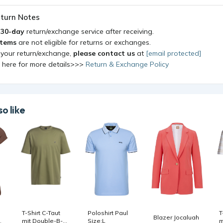
turn Notes
a
30-day
return/exchange service after receiving.
items
are not eligible for returns or exchanges.
 your return/exchange,
please contact us
at
[email protected]
k here for more details>>>
Return & Exchange Policy
o like
T-Shirt C-Taut
Poloshirt Paul
T
Blazer Jocaluah
mit Double-B-
Size:L
m