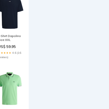
-Shirt Dapolino
ize:XXL
US$ 59.95
★★★★★
4.6 (16
eviews)