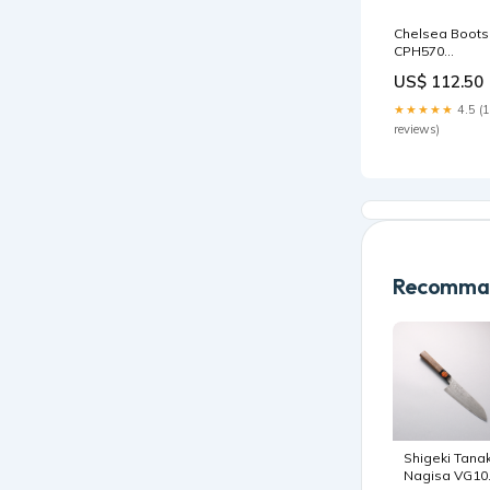
Chelsea Boots
CPH570
60614/150222
US$ 112.50
★★★★★
4.5 (
reviews)
Recomman
Shigeki Tana
Nagisa VG10