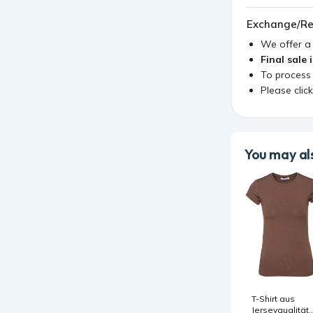
Exchange/Re
We offer 
Final sale 
To process
Please clic
You may als
T-Shirt aus
Jerseyqualität