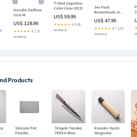
T-Shirt Dapolino
P
3er Pack
Color:Grau (023)
Hoodie Delfinia
2
Boxershorts mit
Size:M
US$ 59.95
Logobund
US$ 47.95
50533427
US$ 128.95
★★★★★
4.0 (8
★★★★★
4.7 (20
reviews)
19
★★★★★
4.2 (5
r
reviews)
reviews)
d Products
ka
Silicone Pet
Shigeki Tanaka
Kaneko Gyuto
Feeder
TEKKA Blue
Magnolia