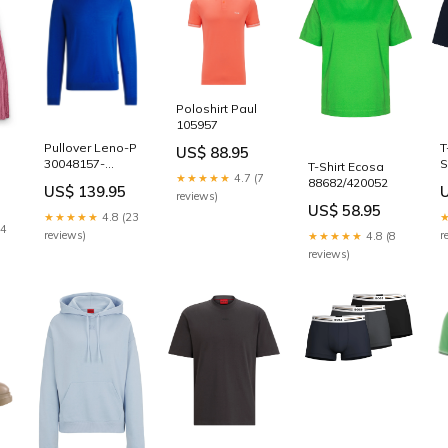
Poloshirt Paul
105957
T
Pullover Leno-P
US$ 88.95
S
30048157-
T-Shirt Ecosa
★★★★★
4.7 (7
90026100
88682/420052
US$ 139.95
reviews)
2)
US$ 58.95
★★★★★
4.8 (23
14
r
reviews)
★★★★★
4.8 (8
reviews)