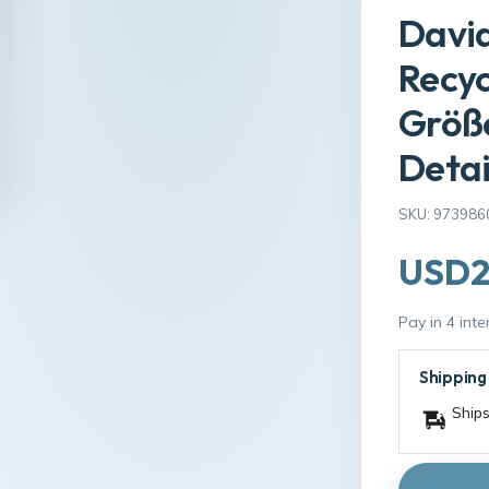
Davi
Recyc
Größe
Detai
SKU: 973986
USD2
Pay in 4 int
Shipping
Ships