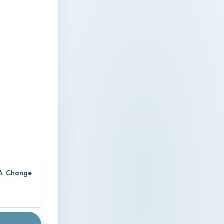
A
Change