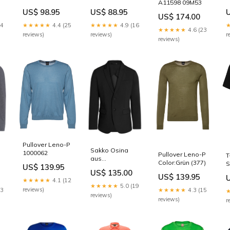
A11598 09M53
Monogramm
US$ 98.95
US$ 88.95
Size:XXL
C
US$ 174.00
★★★★★
4.4 (25
24
★★★★★
4.9 (16
★★★★★
4.6 (23
reviews)
reviews)
r
reviews)
Pullover Leno-P
Sakko Osina
1000062
Pullover Leno-P
T
aus
Color:Grün (377)
S
US$ 139.95
Performance-
US$ 135.00
Stretch
US$ 139.95
★★★★★
4.1 (12
30048428-
★★★★★
5.0 (19
reviews)
13
★★★★★
4.3 (15
90025683
reviews)
reviews)
r