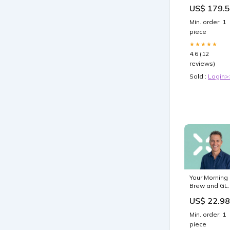
Damascus
US$ 179.
Santoku
165mm Waln
Min. order: 1
Handle Plasti
piece
pin
★★★★★
4.6 (12
reviews)
Sold :
Login>
Your Morning
Brew and GL
1s: Can You
US$ 22.98
Drink Coffee
While Taking
Min. order: 1
Ozempic? –
piece
PlexusDx