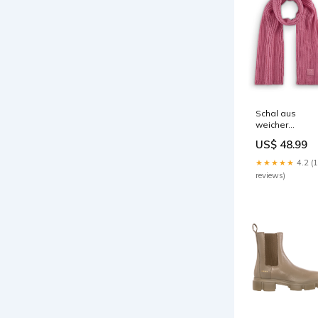
Schal aus
weicher
Wollmischung
US$ 48.99
Color:Pink (PIN
★★★★★
4.2 (
reviews)