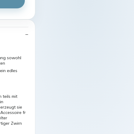
rung sowohl
ten
ein edles
teils mit
in
berzeugt sie
 Accessoire fr
lter
rtiger Zwirn