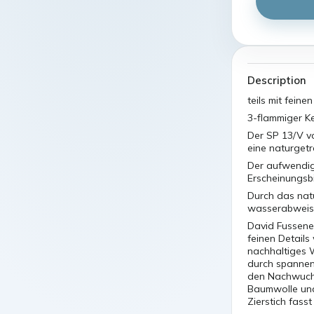
Description
teils mit fein
3-flammiger K
Der SP 13/V v
eine naturgetr
Der aufwendig
Erscheinungsb
Durch das natü
wasserabweis
David Fussene
feinen Details
nachhaltiges W
durch spannend
den Nachwuchs
Baumwolle und 
Zierstich fasst