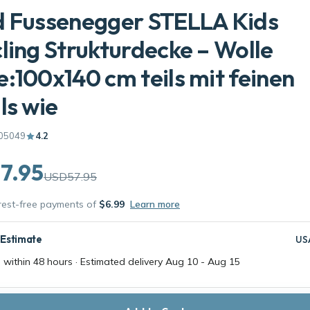
d Fussenegger STELLA Kids
ling Strukturdecke – Wolle
:100x140 cm teils mit feinen
ls wie
05049
4.2
7.95
USD57.95
erest-free payments of
$6.99
Learn more
 Estimate
US
 within 48 hours · Estimated delivery
Aug 10
-
Aug 15