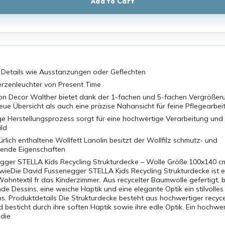
Add to Cart
en Details wie Ausstanzungen oder Geflechten
erzenleuchter von Present Time
on Decor Walther bietet dank der 1-fachen und 5-fachen Vergröße
eue Übersicht als auch eine präzise Nahansicht für feine Pflegearbei
e Herstellungsprozess sorgt für eine hochwertige Verarbeitung und 
ild
rlich enthaltene Wollfett Lanolin besitzt der Wollfilz schmutz- und
ende Eigenschaften
gger STELLA Kids Recycling Strukturdecke – Wolle Größe:100x140 cm 
 wieDie David Fussenegger STELLA Kids Recycling Strukturdecke ist e
ohntextil fr das Kinderzimmer. Aus recycelter Baumwolle gefertigt, 
e Dessins, eine weiche Haptik und eine elegante Optik ein stilvolles
. Produktdetails Die Strukturdecke besteht aus hochwertiger recyce
besticht durch ihre soften Haptik sowie ihre edle Optik. Ein hochwe
 die