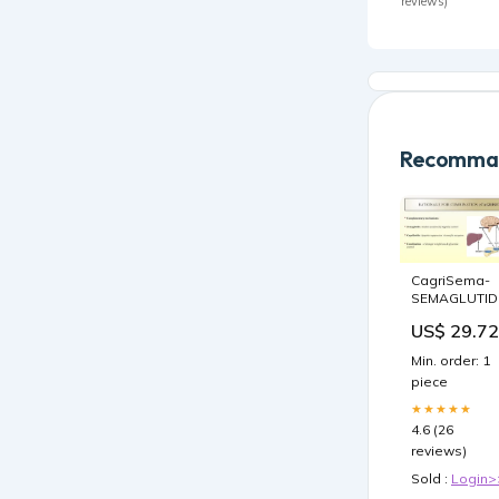
reviews)
Recomman
CagriSema-
SEMAGLUTID
IN ADULTS
US$ 29.72
WITH
OVERWEIGH
Min. order: 1
OR OBESITY
piece
AND TYPE 2
DIABETES
★★★★★
MELLITUS.pp
4.6 (26
reviews)
Sold :
Login>