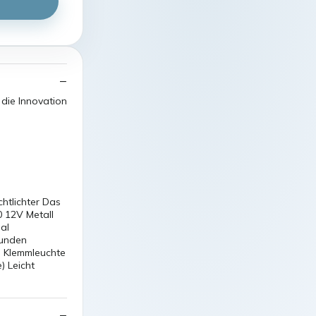
die Innovation
htlichter Das
 12V Metall
al
tunden
an Klemmleuchte
) Leicht