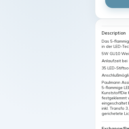
Description
Das 5-flammig
in der LED-Tec
5W GU10 Weiß
Anlaufzeit bei
35 LED-Stiftso
Anschlußmögli
Paulmann Assi
5-flammige LE
KunststoffDie 
festgeklemmt w
eingeschaltet 
inkl. Transfo 
gerichetete Li
Exchange/Re