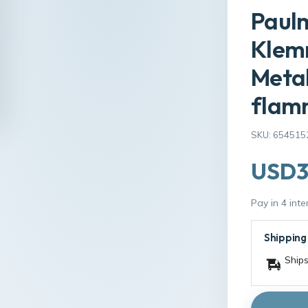
Paulm
Klem
Metal
flam
SKU: 654515
USD3
Pay in 4 int
Shipping
Ships