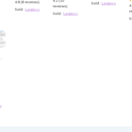
4.2 (10
4.8 (8 reviews)
Sold :
Login>>
Trading Cards
4
reviews)
for Adults and
Sold :
Login>>
r
Teens | Ages
Sold :
Login>>
14+ | 2 Players
S
s
>