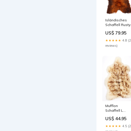
Isländisches
Schaffell Rusty
XL Mufflon
US$ 79.95
Schaffelle
★★★★★
4.8 (
reviews)
Mufflon
Schaffell L
Mehrfarbige
US$ 44.95
Schaffelle
★★★★★
4.5 (