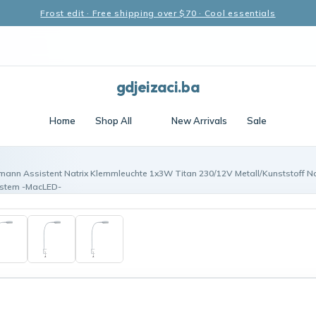
Frost edit · Free shipping over $70 · Cool essentials
gdjeizaci.ba
Home
Shop All
New Arrivals
Sale
mann Assistent Natrix Klemmleuchte 1x3W Titan 230/12V Metall/Kunststoff Na
ystem -MacLED-