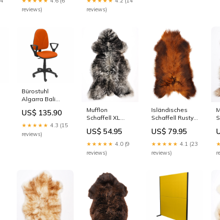
★★★★★
4.6 (6
24
★★★★★
4.2 (14
reviews)
reviews)
Bürostuhl
Algarra Bali
Piqueras y
M
Mufflon
Isländisches
US$ 135.90
8
Crespo
S
Schaffell XL
Schaffell Rusty
08BGOLF
★★★★★
4.3 (15
W
Isländische
XL Wool
Orange
US$ 54.95
US$ 79.95
Schaffelle
Slippers
reviews)
category-
★★★★★
4.0 (9
★★★★★
4.1 (23
reference-2806
r
reviews)
reviews)