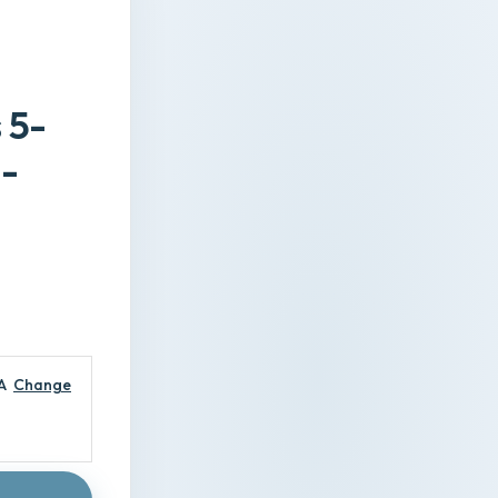
 5-
-
A
Change