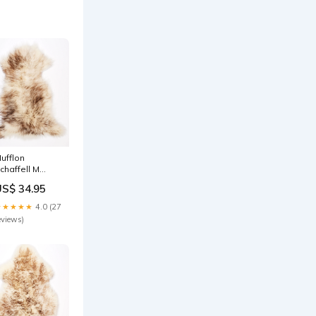
ufflon
chaffell M
ool Product
US$ 34.95
★★★★★
4.0 (27
eviews)