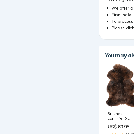
We offer 
Final sale 
To process
Please clic
You may als
Braunes
Lammfell XL
Medizinische
US$ 69.95
Schaffelle