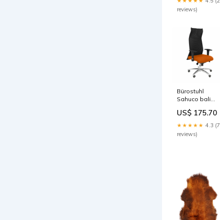
★★★★★
4.5 (
reviews)
Bürostuhl
Sahuco bali
Piqueras y
US$ 175.70
Crespo BALI30
Orange
★★★★★
4.3 (7
Marke_approx!
reviews)