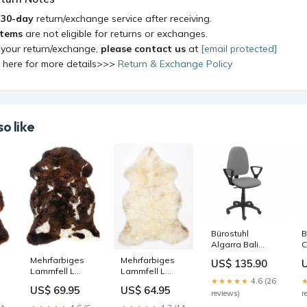
a
30-day
return/exchange service after receiving.
items
are not eligible for returns or exchanges.
 your return/exchange,
please contact us
at
[email protected]
k here for more details>>>
Return & Exchange Policy
o like
Bürostuhl
B
Algarra Bali
C
Piqueras y
P
Mehrfarbiges
Mehrfarbiges
US$ 135.90
Crespo
C
Lammfell L
Lammfell L
40BGOLF
O
★★★★★
4.6 (26
Wool Slippers
Merino
Hellgrau
M
US$ 69.95
US$ 64.95
reviews)
r
Marke_Micolor