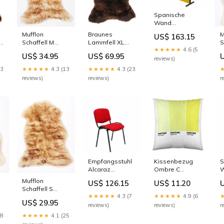
Spanische
Wand
Valdeganga
Braunes
M
Mufflon
US$ 163.15
Piqueras y
Lammfell XL
S
Schaffell M
Crespo BALI100
★★★★★
4.6 (5
Mehrfarbige
M
Braune
Gelb Maße_Ø
US$ 69.95
US$ 34.95
Schaffelle
S
Schaffelle
reviews)
24 cm - 7 L
23
★★★★★
4.3 (23
★★★★★
4.3 (13
reviews)
r
reviews)
Empfangsstuhl
Kissenbezug
S
Alcaraz
Ombre C
Piqueras y
Reversibel (50 x
V
Mufflon
US$ 126.15
US$ 11.20
Crespo
50 cm)
P
Schaffell S
426PTNB350
Marke_Pantone
C
★★★★★
4.3 (7
★★★★★
4.9 (6
Mufflon
Rot (4 uds)
R
US$ 29.95
Schaffelle
reviews)
reviews)
r
Marke_Daitsu
★★★★★
4.1 (25
28