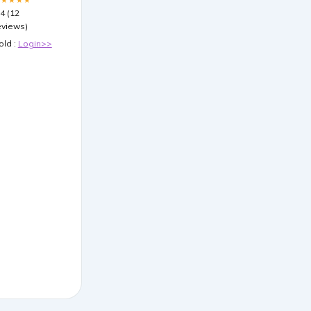
.4 (12
eviews)
old :
Login>>