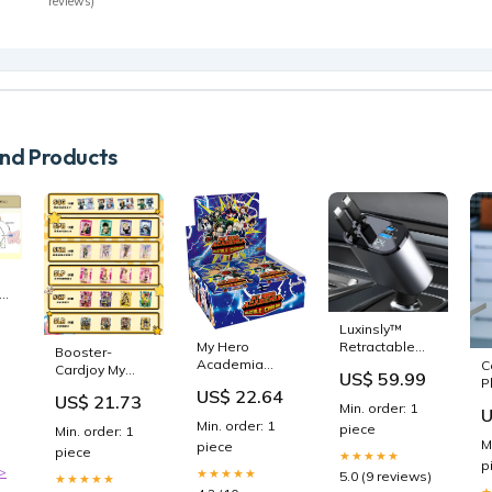
reviews)
d Products
E
Luxinsly™
Retractable
T
My Hero
Booster-
Car Charger
Academia
C
Cardjoy My
US$ 59.99
Beanies
Collectible
P
Hero
US$ 22.64
US$ 21.73
Card Game
a
Academia Box
Min. order: 1
U
tx
Series 1
S
Collection Card
Min. order: 1
piece
Min. order: 1
Unlimited |
T
– GRAND
M
piece
piece
240- card 24-
★★★★★
ANIME CARD
p
Pack Booster
>
★★★★★
5.0 (9 reviews)
★★★★★
Display |