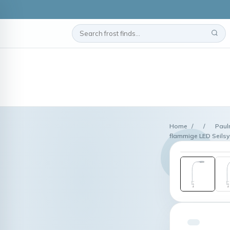
Home
/
/
Paul
flammige LED Seils