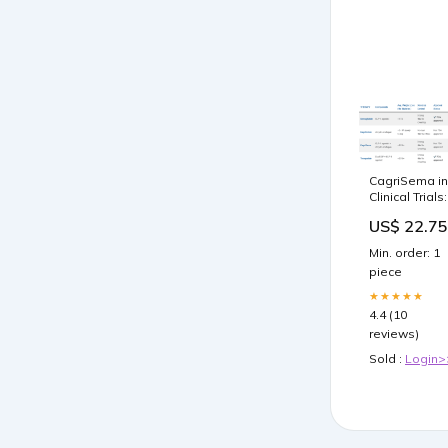
CagriSema in
Clinical Trials:
What Patient
US$ 22.75
Should Know
Min. order: 1
piece
★★★★★
4.4 (10
reviews)
Sold :
Login>