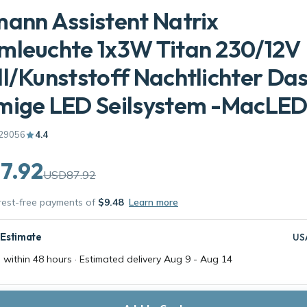
ann Assistent Natrix
mleuchte 1x3W Titan 230/12V
l/Kunststoff Nachtlichter Das
mige LED Seilsystem -MacLED
29056
4.4
7.92
USD87.92
erest-free payments of
$9.48
Learn more
 Estimate
US
 within 48 hours · Estimated delivery
Aug 9
-
Aug 14