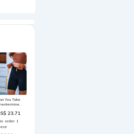
an You Take
hentermine
nd
S$ 23.71
emaglutide
ogether?
in. order: 1
iece
★★★★★