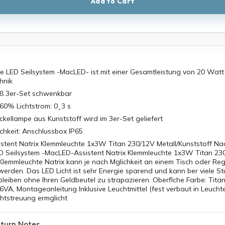
Add to Cart
e LED Seilsystem -MacLED- ist mit einer Gesamtleistung von 20 Watt 
hnik
 3er-Set schwenkbar
 60% Lichtstrom: 0¸3 s
ckellampe aus Kunststoff wird im 3er-Set geliefert
chkeit: Anschlussbox IP65
stent Natrix Klemmleuchte 1x3W Titan 230/12V Metall/Kunststoff Nac
D Seilsystem -MacLED-Assistent Natrix Klemmleuchte 1x3W Titan 230
Klemmleuchte Natrix kann je nach Mglichkeit an einem Tisch oder Reg
erden. Das LED Licht ist sehr Energie sparend und kann ber viele S
bleiben ohne Ihren Geldbeutel zu strapazieren. Oberflche Farbe: Tit
3,6VA, Montageanleitung Inklusive Leuchtmittel (fest verbaut in Leuchte
chtstreuung ermglicht
turn Notes