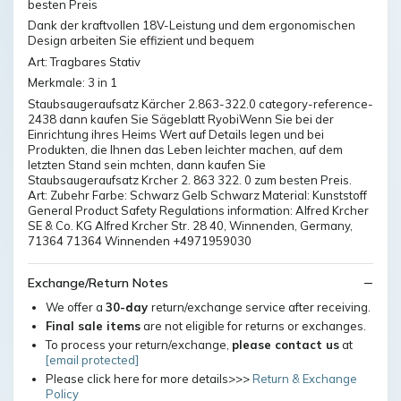
besten Preis
Dank der kraftvollen 18V-Leistung und dem ergonomischen
Design arbeiten Sie effizient und bequem
Art: Tragbares Stativ
Merkmale: 3 in 1
Staubsaugeraufsatz Kärcher 2.863-322.0 category-reference-
2438 dann kaufen Sie Sägeblatt RyobiWenn Sie bei der
Einrichtung ihres Heims Wert auf Details legen und bei
Produkten, die Ihnen das Leben leichter machen, auf dem
letzten Stand sein mchten, dann kaufen Sie
Staubsaugeraufsatz Krcher 2. 863 322. 0 zum besten Preis.
Art: Zubehr Farbe: Schwarz Gelb Schwarz Material: Kunststoff
General Product Safety Regulations information: Alfred Krcher
SE & Co. KG Alfred Krcher Str. 28 40, Winnenden, Germany,
71364 71364 Winnenden +4971959030
Exchange/Return Notes
We offer a
30-day
return/exchange service after receiving.
Final sale items
are not eligible for returns or exchanges.
To process your return/exchange,
please contact us
at
[email protected]
Please click here for more details>>>
Return & Exchange
Policy