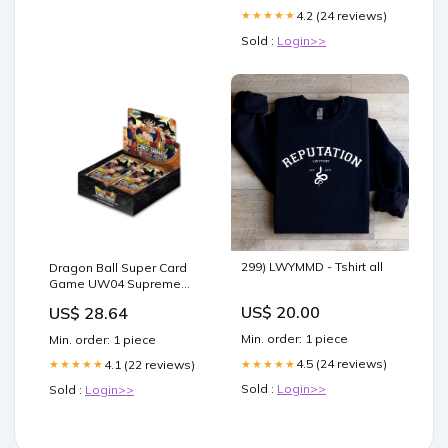
4.2 (24 reviews)
★★★★★
Sold :
Login>>
299) LWYMMD - Tshirt all
Dragon Ball Super Card
Game UW04 Supreme
Rivalry Booster Box –
US$ 20.00
US$ 28.64
Travelling Man UK
Min. order: 1 piece
Min. order: 1 piece
4.5 (24 reviews)
4.1 (22 reviews)
★★★★★
★★★★★
Sold :
Login>>
Sold :
Login>>