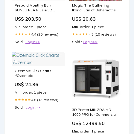
Prepaid Monthly Bulk
Magic: The Gathering
SUNLU PLA Plus + 3D
Ikoria: Lair of Behemoths
printing filament pre-order
Draft Booster Box | 36
US$ 203.50
US$ 20.63
Package Term:12 Months
Draft Booster Packs (540
(20% OFF)
Cards + Box Topper)
Min. order: 1 piece
Min. order: 1 piece
4.4 (20 reviews)
4.3 (10 reviews)
★★★★★
★★★★★
Sold :
Login>>
Sold :
Login>>
Ozempic Click Charts :
r/Ozempic
US$ 24.36
Min. order: 1 piece
4.6 (13 reviews)
★★★★★
Sold :
Login>>
3D Printer MINGDA MD-
1000 PRO for Commercial
1m X 1m X 1m nozzle
US$ 12499.50
Min. order: 1 piece