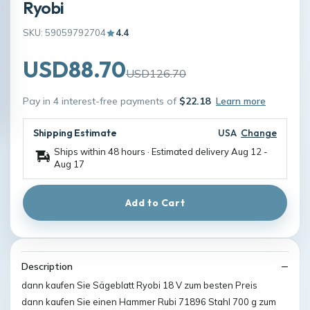
Ryobi
SKU: 59059792704
4.4
USD88.70
USD126.70
Pay in 4 interest-free payments of
$22.18
Learn more
Shipping Estimate
USA
Change
Ships within 48 hours · Estimated delivery
Aug 12
-
Aug 17
Add to Cart
Description
dann kaufen Sie Sägeblatt Ryobi 18 V zum besten Preis
dann kaufen Sie einen Hammer Rubi 71896 Stahl 700 g zum