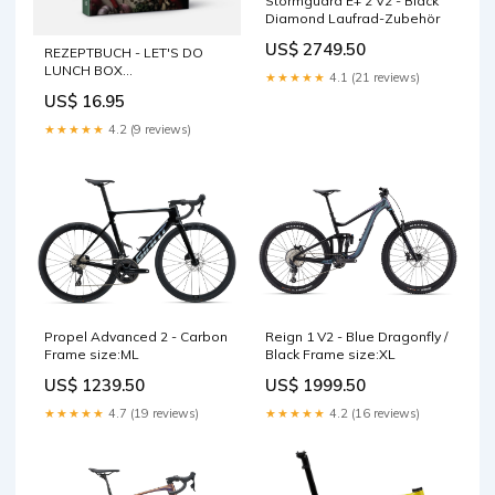
Stormguard E+ 2 V2 - Black
Diamond Laufrad-Zubehör
US$ 2749.50
REZEPTBUCH - LET'S DO
LUNCH BOX
★★★★★
4.1 (21 reviews)
Sprache:Englisch
US$ 16.95
★★★★★
4.2 (9 reviews)
Propel Advanced 2 - Carbon
Reign 1 V2 - Blue Dragonfly /
Frame size:ML
Black Frame size:XL
US$ 1239.50
US$ 1999.50
★★★★★
4.7 (19 reviews)
★★★★★
4.2 (16 reviews)