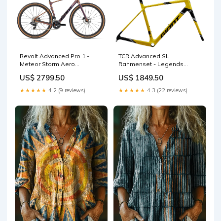
Revolt Advanced Pro 1 -
TCR Advanced SL
Meteor Storm Aero
Rahmenset - Legends
Rennräder
Edition Frame size:L
US$ 2799.50
US$ 1849.50
★★★★★
4.2 (9 reviews)
★★★★★
4.3 (22 reviews)