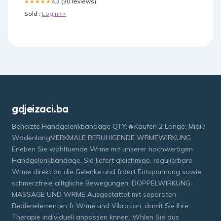
4.3 (30 reviews)
★★★★★
Sold :
Login>>
gdjeizaci.ba
Beheizte Handgelenkbandage QTY:🔥Kaufen 2 Länge: Midi /
WadenlangMERKMALE BERUHIGENDE WRMEWIRKUNG
Erleben Sie wohltuende Wrme mit unserer hochwertigen
Handgelenkbandage. Sie liefert gleichmige, regulierbare
Wrme direkt an die Gelenke und frdert Entspannung sowie
schmerzfreie alltgliche Bewegungen. DOPPELWIRKUNG:
MASSAGE UND WRME Ausgestattet mit separaten
Bedienelementen fr Wrme und Vibration, damit Sie Ihre
Therapie individuell anpassen knnen. Whlen Sie aus