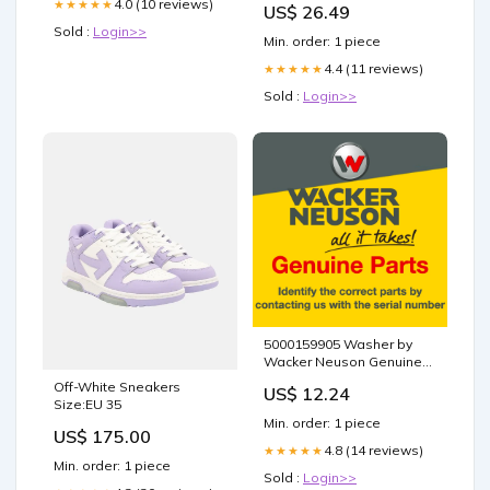
4.0 (10 reviews)
★★★★★
US$ 26.49
Sold :
Login>>
Min. order: 1 piece
4.4 (11 reviews)
★★★★★
Sold :
Login>>
5000159905 Washer by
Wacker Neuson Genuine
Parts 5000161382
Off-White Sneakers
US$ 12.24
Size:EU 35
Min. order: 1 piece
US$ 175.00
4.8 (14 reviews)
★★★★★
Min. order: 1 piece
Sold :
Login>>