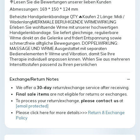
🍭Lesen Sie die Bewertungen unserer lieben Kunden
Abmessungen: 169 * 150 * 124 mm
Beheizte Handgelenkbandage QTY:🔥Kaufen 2 Länge: Midi /
WadenlangMERKMALE BERUHIGENDE WRMEWIRKUNG
Erleben Sie wohltuende Wrme mit unserer hochwertigen
Handgelenkbandage. Sie liefert gleichmige, regulierbare
Wrme direkt an die Gelenke und frdert Entspannung sowie
schmerzfreie alltgliche Bewegungen. DOPPELWIRKUNG:
MASSAGE UND WRME Ausgestattet mit separaten
Bedienelementen fr Wrme und Vibration, damit Sie Ihre
Therapie individuell anpassen knnen. Whlen Sie aus mehreren
Intensittsstufen passend zu Ihren persnlichen
Exchange/Return Notes
We offer a
30-day
return/exchange service after receiving.
Final sale items
are not eligible for returns or exchanges.
To process your return/exchange,
please contact us
at
[email protected]
Please click here for more details>>>
Return & Exchange
Policy