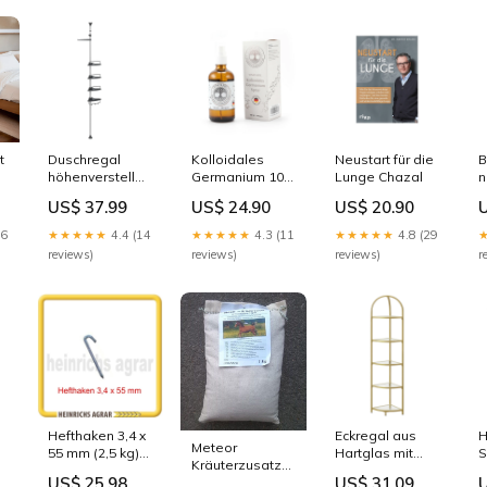
t
Duschregal
Kolloidales
Neustart für die
B
de
höhenverstellbar
Germanium 100
Lunge Chazal
n
95-300 cm aus
ppm Spray Fort
k
US$ 37.99
US$ 24.90
US$ 20.90
Edelstah
C
silbern-schwarz
26
★★★★★
4.4 (14
★★★★★
4.3 (11
★★★★★
4.8 (29
Farbe:Silber -
reviews)
reviews)
reviews)
r
Schwarz
Hefthaken 3,4 x
Eckregal aus
H
Meteor
55 mm (2,5 kg)
Hartglas mit
S
Kräuterzusatz
430 St pflanzlich
Stahlrahmen
US$ 25.98
US$ 31.09
zur