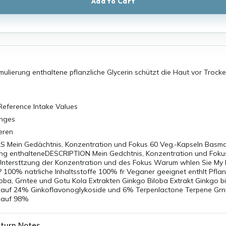
Add to Cart
mulierung enthaltene pflanzliche Glycerin schützt die Haut vor Trock
Reference Intake Values
anges
eren
Mein Gedächtnis, Konzentration und Fokus 60 Veg.-Kapseln Basmat
ung enthalteneDESCRIPTION Mein Gedchtnis, Konzentration und Fokus
e Untersttzung der Konzentration und des Fokus Warum whlen Sie M
 100% natrliche Inhaltsstoffe 100% fr Veganer geeignet enthlt Pfla
oba, Grntee und Gotu Kola Extrakten Ginkgo Biloba Extrakt Ginkgo bi
t auf 24% Ginkoflavonoglykoside und 6% Terpenlactone Terpene Grnt
t auf 98%
turn Notes