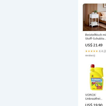
Beistelltisch mi
Stoff-Schubla
Schmale
US$ 21.49
schreibtische
★★★★★
4.4 (
reviews)
VOROX
Unkrautfrei
Express
US$ 19.90