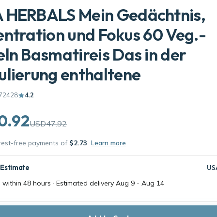
 HERBALS Mein Gedächtnis,
ntration und Fokus 60 Veg.-
ln Basmatireis Das in der
lierung enthaltene
72428
4.2
0.92
USD47.92
erest-free payments of
$2.73
Learn more
 Estimate
US
 within 48 hours · Estimated delivery
Aug 9
-
Aug 14