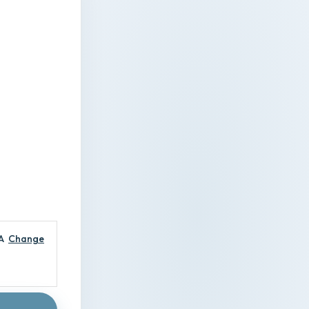
A
Change