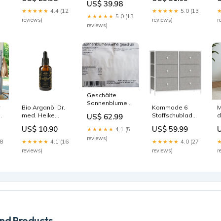
Eimer & Körbe
US$ 39.98
Ansaatmischung
★★★★★
4.4 (12
★★★★★
5.0 (13
1 kg in der
★★★★★
5.0 (13
reviews)
reviews)
r
Pferdeweide/Koppel
reviews)
Mäuse und
Ratten
Geschälte
Sonnenblumenkerne
Bio Arganöl Dr.
Kommode 6
M
Heinrichs Agrar
2
med. Heike
Stoffschubladen
d
US$ 62.99
25 kg
n
Bueß-Kovács
mit
F
Schädlingsbekämpfung
US$ 10.90
US$ 59.99
★★★★★
4.1 (5
Metallrahmen
+
reviews)
Organizer
28
★★★★★
4.1 (16
★★★★★
4.0 (27
Farbe:Kamelgelb
reviews)
reviews)
r
+ Cremeweiß
d Products