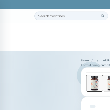
Home
/
/
AURA
Formulierung enthal