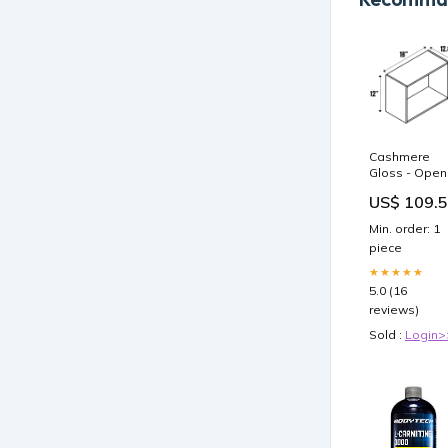
Cashmere
Gloss - Open
Cubby - 12”
US$ 109.
High Wall - 1
Inch Height x
Min. order: 1
18 Inch Width
piece
12.88 Inch
Depth - M14-
★★★★★
CBW1812 M0
5.0 (16
W3318UP
reviews)
Sold :
Login>