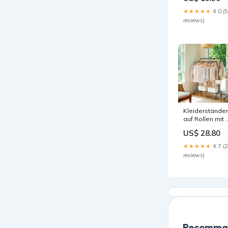
Konzentrat 1,0
Ltr.
★★★★★
4.0 (5
Trauermücken-
reviews)
Larven
Kleiderständer
auf Rollen mit 
Kleiderstange
US$ 28.80
Farbe:Schwarz
★★★★★
4.7 (
reviews)
Recomman