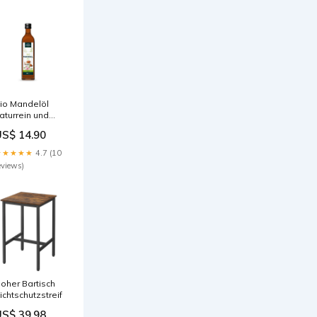
io Mandelöl
aturrein und
altgepresst
US$ 14.90
reveld
★★★★★
4.7 (10
eviews)
oher Bartisch
ichtschutzstreifen
US$ 39.98