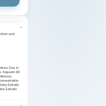
enheit und
ireis Das in
, Kapseln 60
y Memory
nzenextrakte
loba Extrakt,
ee Extrakt,