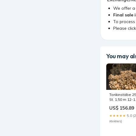
We offer 
Final sale 
To process
Please clic
You may als
Tonkinstäbe 2
St. 1,50 m 12-1
mm,
US$ 156.89
Bambusstäbe,
Rankhilfe,
★★★★★
5.0 (
Pflanzstäbe
reviews)
Pflanzenschutz
Zubehör