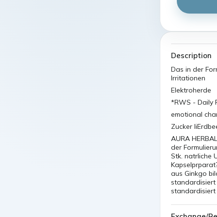
Description
Das in der For
Irritationen
Elektroherde
*RWS - Daily 
emotional ch
Zucker liErdbe
AURA HERBALS 
der Formulier
Stk. natrlich
Kapselprparat?
aus Ginkgo bil
standardisier
standardisier
Exchange/Re