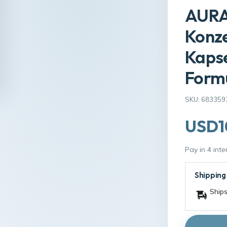
AURA
Konze
Kapse
Formu
SKU: 683359
USD1
Pay in 4 int
Shipping
Ships