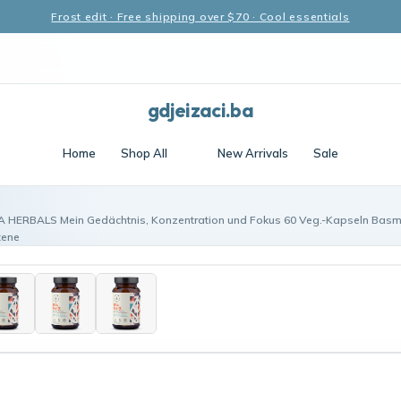
Frost edit · Free shipping over $70 · Cool essentials
gdjeizaci.ba
Home
Shop All
New Arrivals
Sale
 HERBALS Mein Gedächtnis, Konzentration und Fokus 60 Veg.-Kapseln Basmat
tene