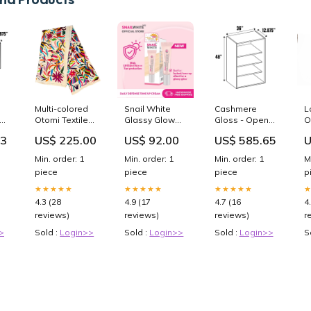
Multi-colored
Snail White
Cashmere
L
Otomi Textile
Glassy Glow
Gloss - Open
O
Knobs
Daily Defense
Cubby - 48”
E
53
US$ 225.00
US$ 92.00
US$ 585.65
U
2
Cream SPF
High Wall - 48
Ret
50+/PA+++
Inch Height x
1
Min. order: 1
Min. order: 1
Min. order: 1
M
 x
30ml Perfect
36 Inch Width x
E
piece
piece
piece
p
Brows Liquid
12.88 Inch
Pen
Depth - M14-
★★★★★
★★★★★
★★★★★
9-
CBW3648
4.3 (28
4.9 (17
4.7 (16
4
4501-0037-1
reviews)
reviews)
reviews)
r
>
Sold :
Login>>
Sold :
Login>>
Sold :
Login>>
S