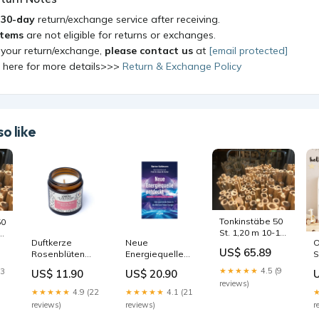
a
30-day
return/exchange service after receiving.
items
are not eligible for returns or exchanges.
 your return/exchange,
please contact us
at
[email protected]
k here for more details>>>
Return & Exchange Policy
o like
Tonkinstäbe 50
50
St. 1,20 m 10-12
4
Duftkerze
Neue
O
mm,
US$ 65.89
Rosenblüten
Energiequelle
S
Bambusstäbe,
Gerald
entdeckt
B
Rankhilfe,
★★★★★
4.5 (9
23
US$ 11.90
US$ 20.90
Satanismus
E
Pflanzstäbe
reviews)
Reparatur und
spritzen
★★★★★
4.9 (22
★★★★★
4.1 (21
Wartung
reviews)
reviews)
r