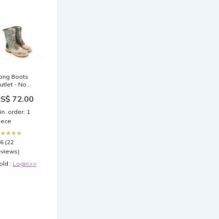
ong Boots
utlet - No
xchange or
S$ 72.00
urn 42 EU -
1 US Size:42
in. order: 1
U - 11 US
iece
★★★★★
.6 (22
eviews)
old :
Login>>