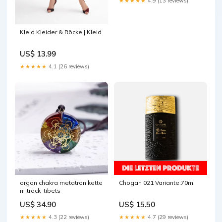
★★★★★
4.9 (13 reviews)
Kleid Kleider & Röcke | Kleid
US$ 13.99
★★★★★
4.1 (26 reviews)
orgon chakra metatron kette
Chogan 021 Variante:70ml
rr_track_tibets
US$ 34.90
US$ 15.50
★★★★★
4.3 (22 reviews)
★★★★★
4.7 (29 reviews)