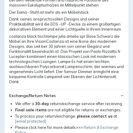
bei dem fließende Formen und natürliche Farbtöne des
massiven Eukalyptusholzes im Mittelpunkt stehen
Der Eama -Stuhl ist mehr als ein Möbelstück
Dank seines anspruchsvollen Designs und seiner
Praktikabilität wird die EOS -UP -Decke zu einem großartigen
dekorativen Element und einer Lichtquelle in Ihrem Innenraum
costanza black tischlampe julia amelia spr Base:Schwarz die
Möbel an Ihre VisionCostanza ist eine Ikone des modernen
Designs, das seit ber 30 Jahren von seiner Eleganz und
Funktionalitt beeindruckt ist. Das Projekt von Paolo Rizzatto fr
Luceplan kombiniert einen klassischen Look mit modernen
technologischen Lsungen. Lampe Es hat einen leichten,
austauschbaren Polycarbonat Lampenschirm, der warmes und
angenehmes Licht liefert. Der Sensor Dimmer ermglicht eine
bequeme Kontrolle Lampemit vier Ebenen der Lichtintensitt.
Dank
Exchange/Return Notes
We offer a
30-day
return/exchange service after receiving.
Final sale items
are not eligible for returns or exchanges.
To process your return/exchange,
please contact us
at
[email protected]
Please click here for more details>>>
Return & Exchange
Policy