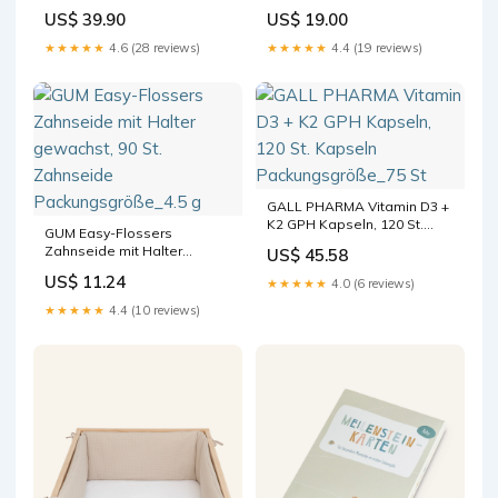
US$ 39.90
US$ 19.00
★★★★★
4.6 (28 reviews)
★★★★★
4.4 (19 reviews)
GALL PHARMA Vitamin D3 +
K2 GPH Kapseln, 120 St.
GUM Easy-Flossers
Kapseln Packungsgröße_75
Zahnseide mit Halter
US$ 45.58
St
gewachst, 90 St. Zahnseide
US$ 11.24
★★★★★
4.0 (6 reviews)
Packungsgröße_4.5 g
★★★★★
4.4 (10 reviews)