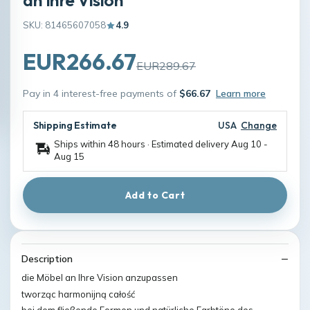
SKU: 81465607058
4.9
EUR266.67
EUR289.67
Pay in 4 interest-free payments of
$66.67
Learn more
Shipping Estimate
USA
Change
Ships within 48 hours · Estimated delivery
Aug 10
-
Aug 15
Add to Cart
Description
die Möbel an Ihre Vision anzupassen
tworząc harmonijną całość