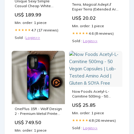
Unique Sexy Simple
Terra, Magical Adept //
Casual Cheap White
Esper Terra (Extended Art)
Beach Wedding Dresses,
US$ 189.99
[FINAL FANTASY]
WD309 champange
US$ 20.02
Min. order: 1 piece
Min. order: 1 piece
4.7 (17 reviews)
★★★★★
4.6 (8 reviews)
★★★★★
Sold :
Login>>
Sold :
Login>>
Now Foods Acetyl-L-
Carnitine 500mg - 50
Vegan Capsules | Lab-
US$ 25.85
Tested Amino Acid | Gluten
OnePlus 15R - Wolf Design
& SOYA Free
Min. order: 1 piece
2 - Premium Metal Printed
Soft Bumper Shock Proof
4.8 (26 reviews)
★★★★★
US$ 749.50
Case Infinix Note 50
Sold :
Login>>
Min. order: 1 piece