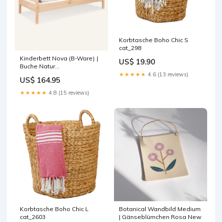
Korbtasche Boho Chic S
cat_298
Kinderbett Nova (B-Ware) |
US$ 19.90
Buche Natur
Variante:Kinderbett ohne
★★★★★
4.6 (13 reviews)
US$ 164.95
Zubehör
★★★★★
4.8 (15 reviews)
Korbtasche Boho Chic L
Botanical Wandbild Medium
cat_2603
| Gänseblümchen Rosa New