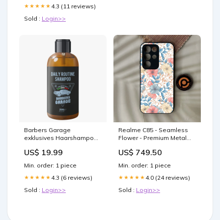
4.3 (11 reviews)
★★★★★
Sold :
Login>>
Barbers Garage
Realme C85 - Seamless
exklusives Haarshampoo
Flower - Premium Metal
(250ml) Foundation Puder
Printed Soft Bumper Shock
US$ 19.99
US$ 749.50
Proof Case Xiaomi Redmi
Note 10 Pro
Min. order: 1 piece
Min. order: 1 piece
4.3 (6 reviews)
4.0 (24 reviews)
★★★★★
★★★★★
Sold :
Login>>
Sold :
Login>>