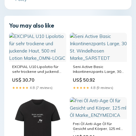
You may also like
EXCIPIAL U10 Lipolotio für
Seni Active Basic
sehr trockene und juckende
Inkontinenzpants Large, 30
Haut, 500 ml Lotion
St. Windelhosen
US$ 30.70
US$ 50.92
Marke_OMNi-LOGiC
Marke_SARSTEDT
★★★★★
4.8 (7 reviews)
★★★★★
4.8 (9 reviews)
Frei Öl Anti-Age Öl für
Gesicht und Körper, 125 ml
Öl Marke_ENZYMEDICA