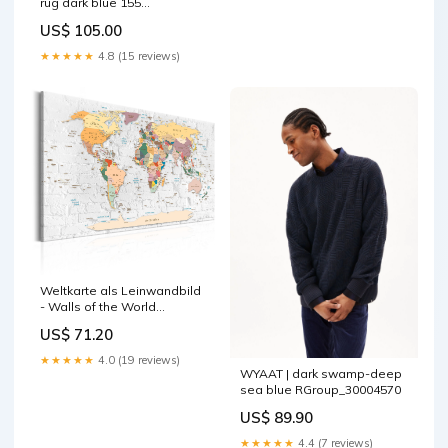
rug dark blue 155
RGroup_DNM73
US$ 105.00
★★★★★
4.8 (15 reviews)
Weltkarte als Leinwandbild
- Walls of the World
Größe:90 x 60 cm
US$ 71.20
★★★★★
4.0 (19 reviews)
WYAAT | dark swamp-deep
sea blue RGroup_30004570
US$ 89.90
★★★★★
4.4 (7 reviews)