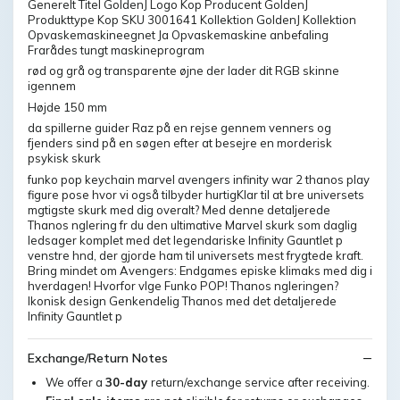
Generelt Titel GoldenJ Logo Kop Producent GoldenJ
Produkttype Kop SKU 3001641 Kollektion GoldenJ Kollektion
Opvaskemaskineegnet Ja Opvaskemaskine anbefaling
Frarådes tungt maskineprogram
rød og grå og transparente øjne der lader dit RGB skinne
igennem
Højde 150 mm
da spillerne guider Raz på en rejse gennem venners og
fjenders sind på en søgen efter at besejre en morderisk
psykisk skurk
funko pop keychain marvel avengers infinity war 2 thanos play
figure pose hvor vi også tilbyder hurtigKlar til at bre universets
mgtigste skurk med dig overalt? Med denne detaljerede
Thanos nglering fr du den ultimative Marvel skurk som daglig
ledsager komplet med det legendariske Infinity Gauntlet p
venstre hnd, der gjorde ham til universets mest frygtede kraft.
Bring mindet om Avengers: Endgames episke klimaks med dig i
hverdagen! Hvorfor vlge Funko POP! Thanos ngleringen?
Ikonisk design Genkendelig Thanos med det detaljerede
Infinity Gauntlet p
Exchange/Return Notes
We offer a
30-day
return/exchange service after receiving.