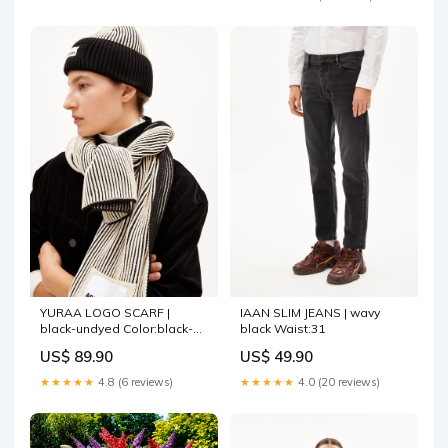
YURAA LOGO SCARF |
IAAN SLIM JEANS | wavy
black-undyed Color:black-
black Waist:31
undyed
US$ 89.90
US$ 49.90
★★★★★
4.8 (6 reviews)
★★★★★
4.0 (20 reviews)