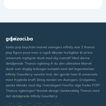
gdjeizaci.ba
funko pop keychain marvel avengers infinity war 2 thanos
play figure pose hvor vi også tilbyder hurtigKlar til at bre
universets mgtigste skurk med dig overalt? Med denne
detaljerede Thanos nglering fr du den ultimative Marvel
skurk som daglig ledsager komplet med det legendariske
Infinity Gauntlet p venstre hnd, der gjorde ham til universets
mest frygtede kraft. Bring mindet om Avengers: Endgames
episke klimaks med dig i hverdagen! Hvorfor vlge Funko POP!
Thanos ngleringen? Ikonisk design Genkendelig Thanos med
det detaljerede Infinity Gauntlet p