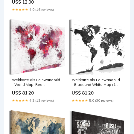
US$ 12.00
★★★★★
4.0 (16 reviews)
Weltkarte als Leinwandbild
Weltkarte als Leinwandbild
- World Map: Red
- Black and White Map (1
Watercolors (1 Part) Wide
Part) Wide Schwarz
US$ 81.20
US$ 81.20
Stein
★★★★★
4.3 (13 reviews)
★★★★★
5.0 (30 reviews)