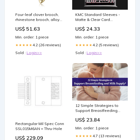
Four-leaf clover brooch,
KMC Standard Sleeves -
rhinestone brooch, alloy
Matte & Clear Card
brooch Color:Acrylic green
Protectors (60 Pack)
US$ 51.63
US$ 24.33
Min. order: 1 piece
Min. order: 1 piece
4.2 (26 reviews)
4.2 (5 reviews)
★★★★★
★★★★★
Sold :
Login>>
Sold :
Login>>
12 Simple Strategies to
Support Breastfeeding
and Milk Supply — Seeking
US$ 23.84
Health
Rectangular Mil Spec Conn
Min. order: 1 piece
SSL015M6AN = Thru-Hole
4.7 (13 reviews)
★★★★★
US$ 229.09