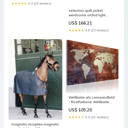
★★★★★
4.3 (24 reviews)
selection quilt jacket
windsome orchid light
purple 14 RGroup_RRBDQ
US$ 166.21
★★★★★
4.9 (23 reviews)
Weltkarte als Leinwandbild
- Rostfarbene Weltkarte
Mehrteilig
US$ 105.20
★★★★★
5.0 (24 reviews)
magnetic recuptex magnetic