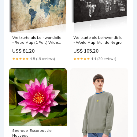
Weltkarte als Leinwandbild
Weltkarte als Leinwandbild
- Retro Map (1 Part) Wide
- World Map: Mundo Negro
pinnwande
Größe:90 x 60 cm
US$ 81.20
US$ 105.20
★★★★★
4.8 (19 reviews)
★★★★★
4.4 (20 reviews)
Seerose 'Escarboucle'
Nouveau