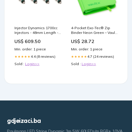
Injector Dynamics 1700cc
4-Pocket Exo-Tec® Zip
Injectors - 48mm Length -
Binder Neon Green – Vault
14mm Top - 14mm Lower
X US
US$ 609.50
US$ 28.72
O-Ring (Set of 4) 1973-
mercedes-benz-280c-
Min. order: 1 piece
Min. order: 1 piece
base-esi5807462
4.4 (8 reviews)
4.7 (24 reviews)
★★★★★
★★★★★
Sold :
Login>>
Sold :
Login>>
gdjeizaci.ba
Paulmann LED Stripe Dynamic 3m 5W 60LEDs/m RGB+ 10VA