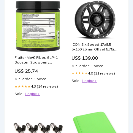
ICON Six Speed 17x8.5
5x150 25mm Offset 5.75in
BS 116.5mm Bore Satin
US$ 139.00
Flatter Me® Fiber, GLP-1
Black Wheel 2014-volvo-
Booster, Strawberry
s80-3-2-esi7134892
Min. order: 1 piece
Lemon, 4 oz (120 g)
US$ 25.74
4.0 (11 reviews)
★★★★★
Min. order: 1 piece
Sold :
Login>>
4.3 (14 reviews)
★★★★★
Sold :
Login>>