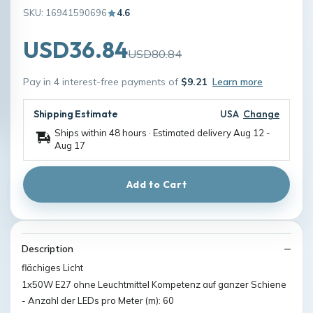
SKU: 16941590696
4.6
USD36.84
USD80.84
Pay in 4 interest-free payments of
$9.21
Learn more
Shipping Estimate
USA
Change
Ships within 48 hours · Estimated delivery
Aug 12
-
Aug 17
Add to Cart
Description
flächiges Licht
1x50W E27 ohne Leuchtmittel Kompetenz auf ganzer Schiene
- Anzahl der LEDs pro Meter (m): 60