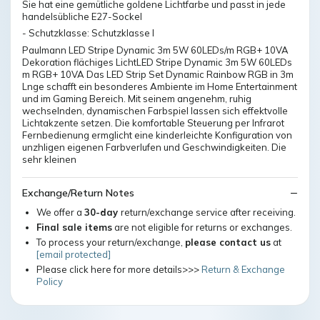
Sie hat eine gemütliche goldene Lichtfarbe und passt in jede
handelsübliche E27-Sockel
- Schutzklasse: Schutzklasse I
Paulmann LED Stripe Dynamic 3m 5W 60LEDs/m RGB+ 10VA
Dekoration flächiges LichtLED Stripe Dynamic 3m 5W 60LEDs
m RGB+ 10VA Das LED Strip Set Dynamic Rainbow RGB in 3m
Lnge schafft ein besonderes Ambiente im Home Entertainment
und im Gaming Bereich. Mit seinem angenehm, ruhig
wechselnden, dynamischen Farbspiel lassen sich effektvolle
Lichtakzente setzen. Die komfortable Steuerung per Infrarot
Fernbedienung ermglicht eine kinderleichte Konfiguration von
unzhligen eigenen Farbverlufen und Geschwindigkeiten. Die
sehr kleinen
Exchange/Return Notes
We offer a
30-day
return/exchange service after receiving.
Final sale items
are not eligible for returns or exchanges.
To process your return/exchange,
please contact us
at
[email protected]
Please click here for more details>>>
Return & Exchange
Policy