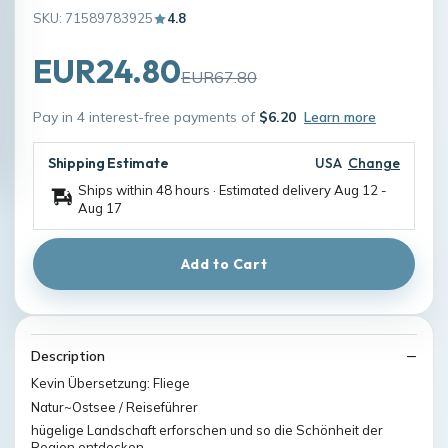
SKU: 71589783925
4.8
EUR24.80
EUR67.80
Pay in 4 interest-free payments of
$6.20
Learn more
Shipping Estimate
USA
Change
Ships within 48 hours · Estimated delivery
Aug 12
-
Aug 17
Add to Cart
Description
Kevin Übersetzung: Fliege
Natur~Ostsee / Reiseführer
hügelige Landschaft erforschen und so die Schönheit der
Region entdecken