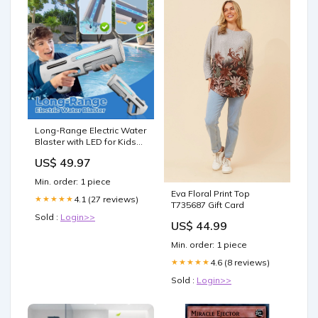
Long-Range Electric Water
Blaster with LED for Kids
Adults Type:Without LED
US$ 49.97
Min. order: 1 piece
Eva Floral Print Top
4.1 (27 reviews)
★★★★★
T735687 Gift Card
Sold :
Login>>
US$ 44.99
Min. order: 1 piece
4.6 (8 reviews)
★★★★★
Sold :
Login>>