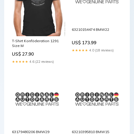
63210154474 BMW22
T-Shirt Konföderation 1291
US$ 173.99
Size:M
★★★★★
4.0 (18 reviews)
US$ 27.90
★★★★★
4.6 (22 reviews)
63179480206 BMW29
63210395810 BMW15