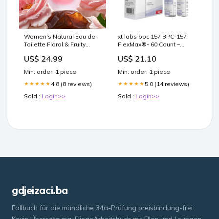
Women's Natural Eau de
xt labs bpc 157 BPC-157
Toilette Floral & Fruity
FlexMax®- 60 Count –
Perfume Style:1 PC
FlexMax BPC-157
US$ 24.99
US$ 21.10
Research Peptide
Min. order: 1 piece
Min. order: 1 piece
4.8 (8 reviews)
5.0 (14 reviews)
★★★★★
★★★★★
Sold :
Login>>
Sold :
Login>>
gdjeizaci.ba
Fallbuch für die mündliche 34a-Prüfung preisbindung-frei
Kevin Übersetzung: FliegeArbeitsbuch mit Fllen und Lsungen