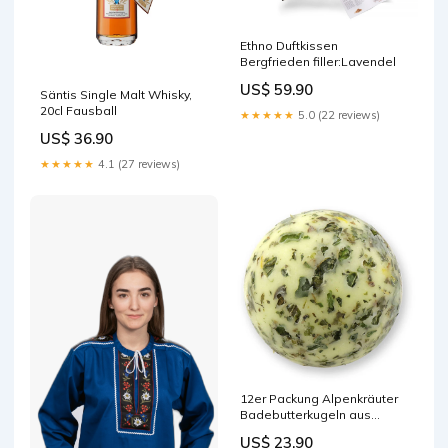
Ethno Duftkissen
Bergfrieden filler:Lavendel
US$ 59.90
Säntis Single Malt Whisky,
20cl Fausball
★★★★★
5.0 (22 reviews)
US$ 36.90
★★★★★
4.1 (27 reviews)
12er Packung Alpenkräuter
Badebutterkugeln aus
Schafsmilch swissmade
US$ 23.90