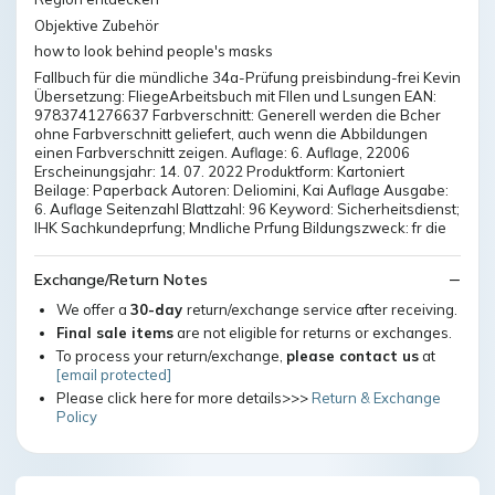
Objektive Zubehör
how to look behind people's masks
Fallbuch für die mündliche 34a-Prüfung preisbindung-frei Kevin
Übersetzung: FliegeArbeitsbuch mit Fllen und Lsungen EAN:
9783741276637 Farbverschnitt: Generell werden die Bcher
ohne Farbverschnitt geliefert, auch wenn die Abbildungen
einen Farbverschnitt zeigen. Auflage: 6. Auflage, 22006
Erscheinungsjahr: 14. 07. 2022 Produktform: Kartoniert
Beilage: Paperback Autoren: Deliomini, Kai Auflage Ausgabe:
6. Auflage Seitenzahl Blattzahl: 96 Keyword: Sicherheitsdienst;
IHK Sachkundeprfung; Mndliche Prfung Bildungszweck: fr die
Exchange/Return Notes
We offer a
30-day
return/exchange service after receiving.
Final sale items
are not eligible for returns or exchanges.
To process your return/exchange,
please contact us
at
[email protected]
Please click here for more details>>>
Return & Exchange
Policy