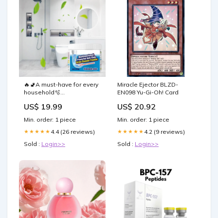
🔥🚽A must-have for every
Miracle Ejector BLZD-
household🫧
EN098 Yu-Gi-Oh! Card
Multifunctional Powerful
US$ 19.99
US$ 20.92
Anti-Clog Drain Cleaner
Powder Kitchen
Min. order: 1 piece
Min. order: 1 piece
4.4 (26 reviews)
4.2 (9 reviews)
★★★★★
★★★★★
Sold :
Login>>
Sold :
Login>>