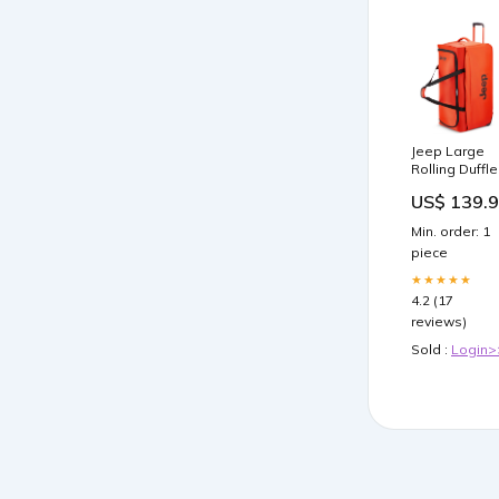
Jeep Large
Rolling Duffle
Bag TRAVEL
US$ 139.
ACCESSORIE
Min. order: 1
piece
★★★★★
4.2 (17
reviews)
Sold :
Login>