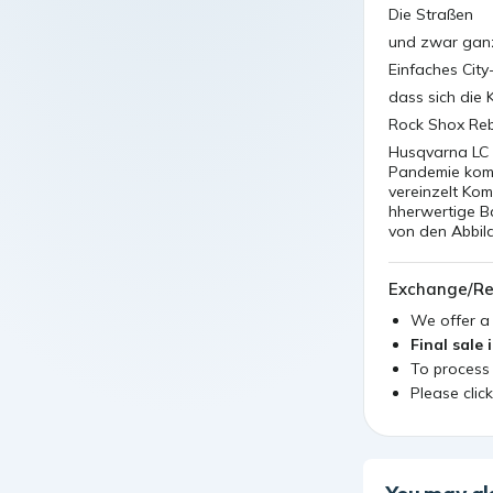
Die Straßen
und zwar gan
Einfaches City
dass sich die 
Rock Shox Re
Husqvarna LC 
Pandemie komm
vereinzelt Ko
hherwertige Ba
von den Abbil
Exchange/Re
We offer 
Final sale 
To process
Please clic