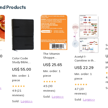
d Products
S
ts
P
A
The Vitamin
00
U
Acetyl-l-
M
Shoppe
Color Code
Carnitine in the
I
Carnipure L
Study Bible,
M
US$ 25.65
Treatment of
Carnitine
Revealing
US$ 22.29
p
Peripheral
US$ 55.00
Dietary
God's Truth
Min. order: 1
Neuropathies:
Supplement
Color by Color
Min. order: 1
Min. order: 1
piece
A Narrative
Tablets With
4
(KJV, Black
piece
Review | Pain
piece
1000 mg
Leathersoft,
★★★★★
r
and Therapy
★★★★★
Delivery Near
Red Letter)
4.5 (30
★★★★★
>
S
Me | Order
4.7 (23
Ireland;West;marriage;tragedy;secrets;Irish;drama;generational;tr
4.9 (21
reviews)
Online
driven;emotional;atmospheric;psychological;introspective;domestic
reviews)
reviews)
Sold :
Login>>
Sold :
Login>>
Sold :
Login>>