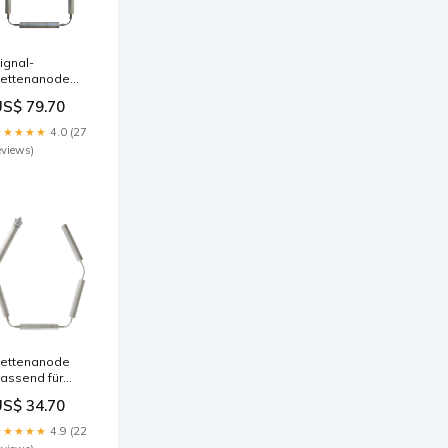
ignal-
ettenanode
assend für
US$ 79.70
tiebel-Eltron
HW 400 P 750
★★★★★
4.0 (27
eviews)
ettenanode
assend für
aillant VIH 130
US$ 34.70
chutzanode
13979
★★★★★
4.9 (22