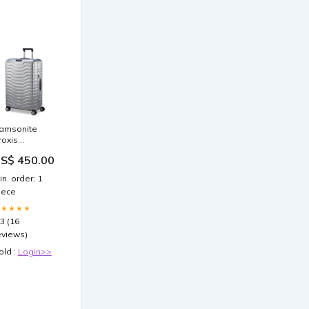
amsonite
roxis
luminum 28"
S$ 450.00
ALETA
MPORT
in. order: 1
iece
★★★★★
.3 (16
eviews)
old :
Login>>
auma;character-