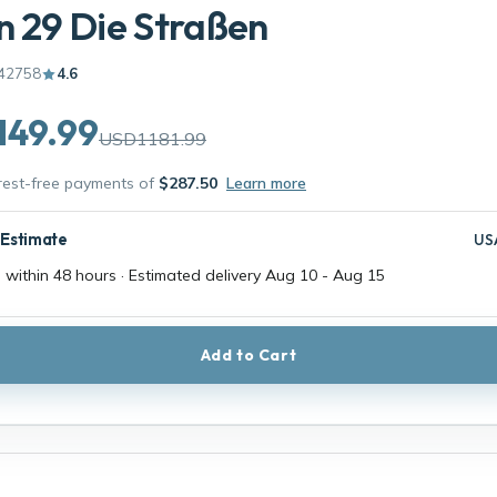
n 29 Die Straßen
42758
4.6
149.99
USD1181.99
erest-free payments of
$287.50
Learn more
 Estimate
US
 within 48 hours · Estimated delivery
Aug 10
-
Aug 15
Add to Cart