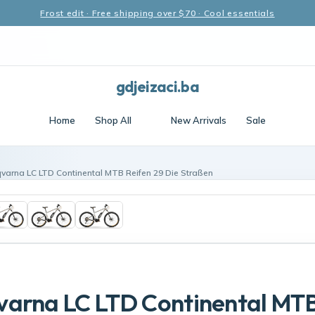
Frost edit · Free shipping over $70 · Cool essentials
gdjeizaci.ba
Home
Shop All
New Arrivals
Sale
varna LC LTD Continental MTB Reifen 29 Die Straßen
varna LC LTD Continental MT