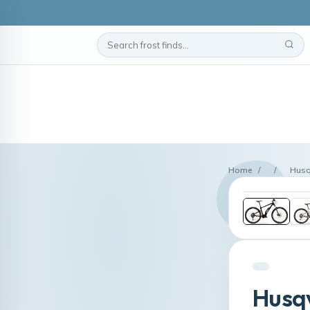
Home
/
/
Husq
Husq