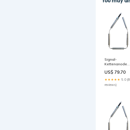
You may als
Signal-
Kettenanode
passend für
US$ 79.70
Stiebel-Eltron
SB402 S HC 70
★★★★★
5.0 (8
reviews)