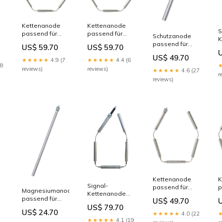
Kettenanode
Kettenanode
S
passend für
passend für
Schutzanode
K
Vaillant VEH
Vaillant VIH R
passend für
US$ 59.70
US$ 59.70
p
300/5 s120 l
500/2 Junkers S
Reflex LS 1000
S
US$ 49.70
190. anode 7
L160
★★★★★
4.9 (7
★★★★★
4.4 (6
S
708 304 008
18
reviews)
reviews)
★★★★★
4.6 (27
S
r
reviews)
Kettenanode
K
Signal-
passend für
p
Magnesiumanode
Kettenanode
Vaillant VIH C
V
passend für
US$ 49.70
passend für
150 7719001372
S
r
Vaillant VIH160
US$ 79.70
Stiebel-Eltron
3
US$ 24.70
★★★★★
4.0 (22
ht110w
SHW 400 SCH
★★★★★
4.1 (19