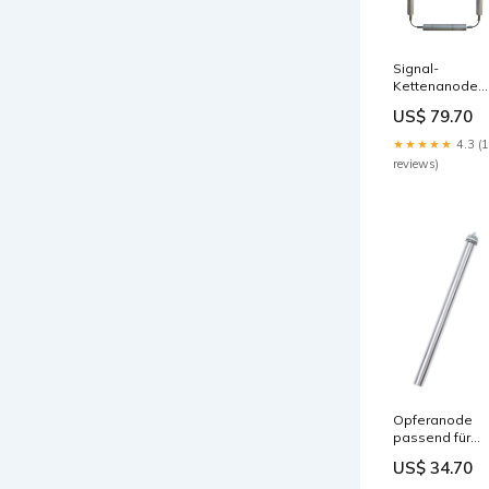
Signal-
Kettenanode
passend für
US$ 79.70
Stiebel-Eltron
SHW 412 ACE
★★★★★
4.3 (
SNB 160
reviews)
Opferanode
passend für
Reflex SF 750 h
US$ 34.70
500