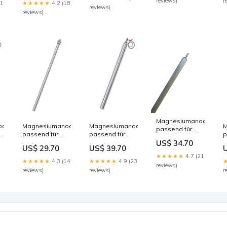
reviews)
r
21
★★★★★
4.2 (18
Reflex
reviews)
Speicher_Serie
reviews)
LS
Magnesiumanode
ode
Magnesiumanode
Magnesiumanode
M
passend für
passend für
passend für
p
Vaillant VIH
Vaillant VIH190
Vaillant VIH
V
US$ 34.70
300/5 L200
US$ 29.70
US$ 39.70
lds 500
500/6 b300w
V
★★★★★
4.7 (21
S
★★★★★
4.3 (14
★★★★★
4.9 (23
reviews)
reviews)
reviews)
r