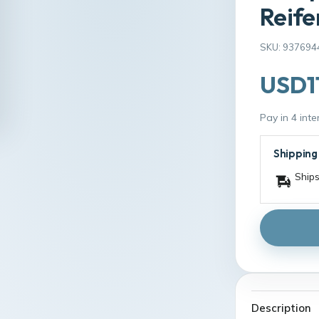
Reife
SKU: 937694
USD1
Pay in 4 int
Shipping
Ships
Description