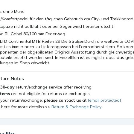
z ohne Mühe
-/Komfortpedal für den täglichen Gebrauch am City- und Trekkingrad
Kapuze nicht aufbläht oder bei Gegenwind herunterrutscht
ba RL Gabel 80/100 mm Federweg
LTD Continental MTB Reifen 29 Die StraßenDurch die weltweite COV
t es immer noch zu Lieferengpssen bei Fahrradherstellern. So kann 
mponenten der abgebildeten Original Ausstattung durch gleichwertig
uteile ersetzt worden sind. In Einzelfllen ist es mglich, dass das geli
dungen im Shop abweicht.
turn Notes
a
30-day
return/exchange service after receiving.
items
are not eligible for returns or exchanges.
 your return/exchange,
please contact us
at
[email protected]
k here for more details>>>
Return & Exchange Policy