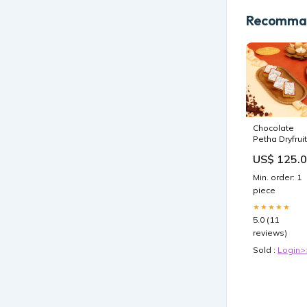
Recomman
Chocolate
Petha Dryfrui
Sweets
US$ 125.
Min. order: 1
piece
★★★★★
5.0 (11
reviews)
Sold :
Login>