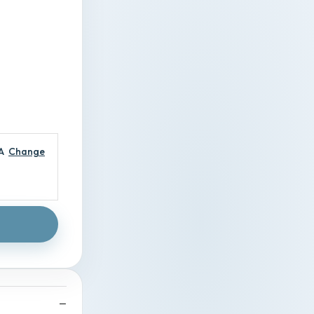
A
Change